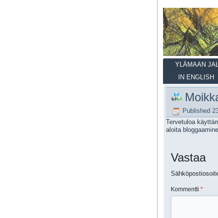
YLÄMAAN JA
IN ENGLISH
Moikk
Published
2
Tervetuloa käyttä
aloita bloggaamin
Vastaa
Sähköpostiosoitet
Kommentti
*