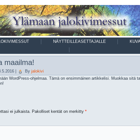
LOKIVIMESSUT
NÄYTTEILLEASETTAJALLE
KUV
a maailma!
3.5.2016
|
By
jalokivi
mään WordPress-ohjelmaa. Tämä on ensimmäinen artikkelisi. Muokkaa sitä tai
en!
tasi ei julkaista.
Pakolliset kentät on merkitty
*